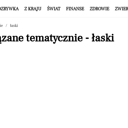
OZRYWKA
Z KRAJU
ŚWIAT
FINANSE
ZDROWIE
ZWIE
ie
łaski
zane tematycznie - łaski