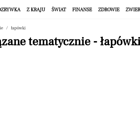
OZRYWKA
Z KRAJU
ŚWIAT
FINANSE
ZDROWIE
ZWIE
ie
łapówki
zane tematycznie - łapówk