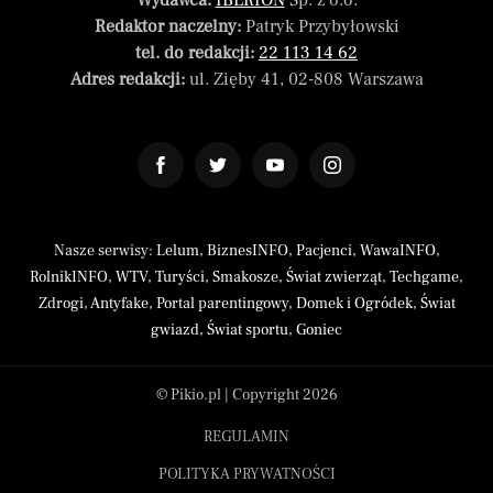
Wydawca:
IBERION
Sp. z o.o.
Redaktor naczelny:
Patryk Przybyłowski
tel. do redakcji:
22 113 14 62
Adres redakcji:
ul. Zięby 41, 02-808 Warszawa
Nasze serwisy:
Lelum
,
BiznesINFO
,
Pacjenci
,
WawaINFO
,
RolnikINFO
,
WTV
,
Turyści
,
Smakosze
,
Świat zwierząt
,
Techgame
,
Zdrogi
,
Antyfake
,
Portal parentingowy
,
Domek i Ogródek
,
Świat
gwiazd
,
Świat sportu
,
Goniec
© Pikio.pl | Copyright 2026
REGULAMIN
POLITYKA PRYWATNOŚCI