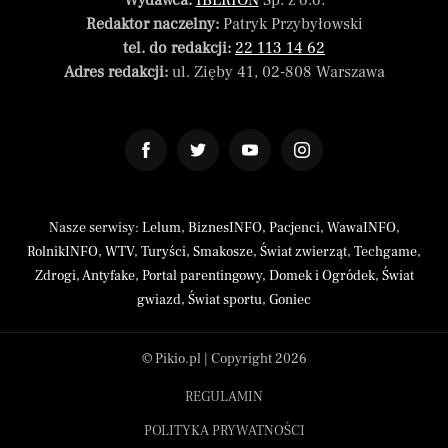
Wydawca:
IBERION
Sp. z o.o.
Redaktor naczelny:
Patryk Przybyłowski
tel. do redakcji:
22 113 14 62
Adres redakcji:
ul. Zięby 41, 02-808 Warszawa
Nasze serwisy:
Lelum
,
BiznesINFO
,
Pacjenci
,
WawaINFO
,
RolnikINFO
,
WTV
,
Turyści
,
Smakosze
,
Świat zwierząt
,
Techgame
,
Zdrogi
,
Antyfake
,
Portal parentingowy
,
Domek i Ogródek
,
Świat
gwiazd
,
Świat sportu
,
Goniec
© Pikio.pl | Copyright 2026
REGULAMIN
POLITYKA PRYWATNOŚCI