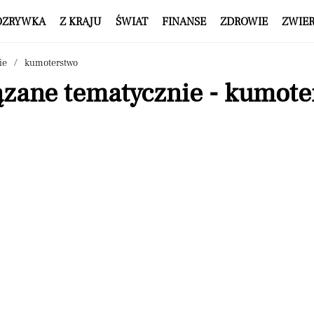
OZRYWKA
Z KRAJU
ŚWIAT
FINANSE
ZDROWIE
ZWIE
ie
kumoterstwo
ązane tematycznie - kumote