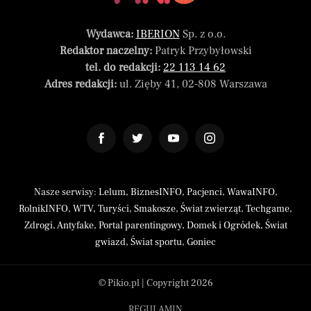
Wydawca:
IBERION
Sp. z o.o.
Redaktor naczelny:
Patryk Przybyłowski
tel. do redakcji:
22 113 14 62
Adres redakcji:
ul. Zięby 41, 02-808 Warszawa
Nasze serwisy:
Lelum
,
BiznesINFO
,
Pacjenci
,
WawaINFO
,
RolnikINFO
,
WTV
,
Turyści
,
Smakosze
,
Świat zwierząt
,
Techgame
,
Zdrogi
,
Antyfake
,
Portal parentingowy
,
Domek i Ogródek
,
Świat
gwiazd
,
Świat sportu
,
Goniec
© Pikio.pl | Copyright 2026
REGULAMIN