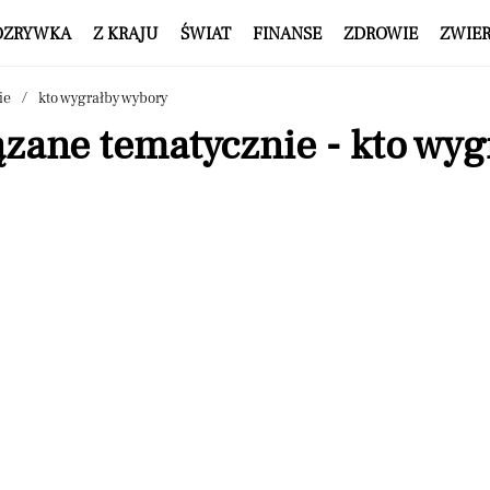
OZRYWKA
Z KRAJU
ŚWIAT
FINANSE
ZDROWIE
ZWIE
ie
kto wygrałby wybory
zane tematycznie - kto wyg