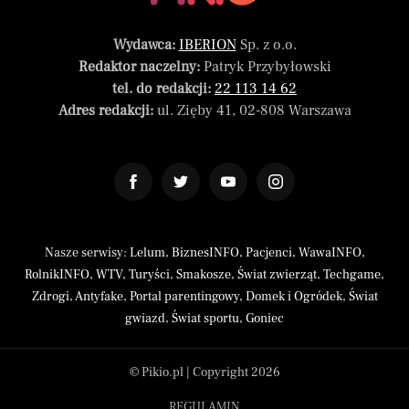
Wydawca:
IBERION
Sp. z o.o.
Redaktor naczelny:
Patryk Przybyłowski
tel. do redakcji:
22 113 14 62
Adres redakcji:
ul. Zięby 41, 02-808 Warszawa
Nasze serwisy:
Lelum
,
BiznesINFO
,
Pacjenci
,
WawaINFO
,
RolnikINFO
,
WTV
,
Turyści
,
Smakosze
,
Świat zwierząt
,
Techgame
,
Zdrogi
,
Antyfake
,
Portal parentingowy
,
Domek i Ogródek
,
Świat
gwiazd
,
Świat sportu
,
Goniec
© Pikio.pl | Copyright 2026
REGULAMIN