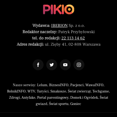
Wydawca:
IBERION
Sp. z o.o.
Redaktor naczelny:
Patryk Przybyłowski
tel. do redakcji:
22 113 14 62
Adres redakcji:
ul. Zięby 41, 02-808 Warszawa
Nasze serwisy:
Lelum
,
BiznesINFO
,
Pacjenci
,
WawaINFO
,
RolnikINFO
,
WTV
,
Turyści
,
Smakosze
,
Świat zwierząt
,
Techgame
,
Zdrogi
,
Antyfake
,
Portal parentingowy
,
Domek i Ogródek
,
Świat
gwiazd
,
Świat sportu
,
Goniec