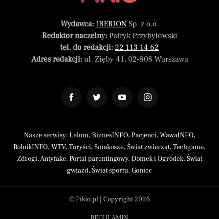
Wydawca:
IBERION
Sp. z o.o.
Redaktor naczelny:
Patryk Przybyłowski
tel. do redakcji:
22 113 14 62
Adres redakcji:
ul. Zięby 41, 02-808 Warszawa
Nasze serwisy:
Lelum
,
BiznesINFO
,
Pacjenci
,
WawaINFO
,
RolnikINFO
,
WTV
,
Turyści
,
Smakosze
,
Świat zwierząt
,
Techgame
,
Zdrogi
,
Antyfake
,
Portal parentingowy
,
Domek i Ogródek
,
Świat
gwiazd
,
Świat sportu
,
Goniec
© Pikio.pl | Copyright 2026
REGULAMIN