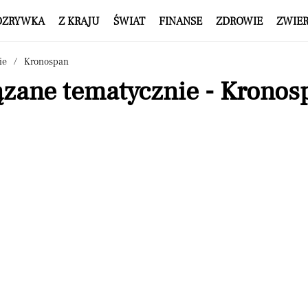
OZRYWKA
Z KRAJU
ŚWIAT
FINANSE
ZDROWIE
ZWIE
ie
Kronospan
ązane tematycznie - Kronos