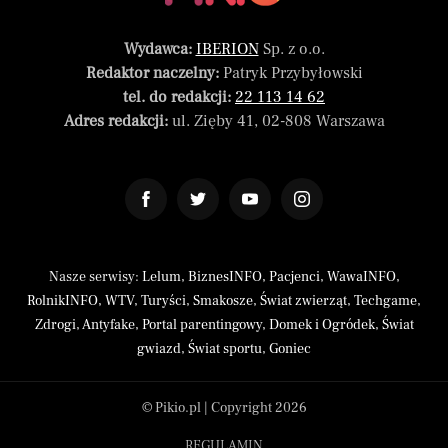
Wydawca:
IBERION
Sp. z o.o.
Redaktor naczelny:
Patryk Przybyłowski
tel. do redakcji:
22 113 14 62
Adres redakcji:
ul. Zięby 41, 02-808 Warszawa
Nasze serwisy:
Lelum
,
BiznesINFO
,
Pacjenci
,
WawaINFO
,
RolnikINFO
,
WTV
,
Turyści
,
Smakosze
,
Świat zwierząt
,
Techgame
,
Zdrogi
,
Antyfake
,
Portal parentingowy
,
Domek i Ogródek
,
Świat
gwiazd
,
Świat sportu
,
Goniec
© Pikio.pl | Copyright 2026
REGULAMIN