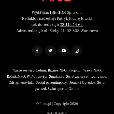
Wydawca:
IBERION
Sp. z o.o.
Redaktor naczelny:
Patryk Przybyłowski
tel. do redakcji:
22 113 14 62
Adres redakcji:
ul. Zięby 41, 02-808 Warszawa
Nasze serwisy:
Lelum
,
BiznesINFO
,
Pacjenci
,
WawaINFO
,
RolnikINFO
,
WTV
,
Turyści
,
Smakosze
,
Świat zwierząt
,
Techgame
,
Zdrogi
,
Antyfake
,
Portal parentingowy
,
Domek i Ogródek
,
Świat
gwiazd
,
Świat sportu
,
Goniec
© Pikio.pl | Copyright 2026
REGULAMIN