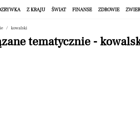
OZRYWKA
Z KRAJU
ŚWIAT
FINANSE
ZDROWIE
ZWIE
ie
kowalski
zane tematycznie - kowalsk