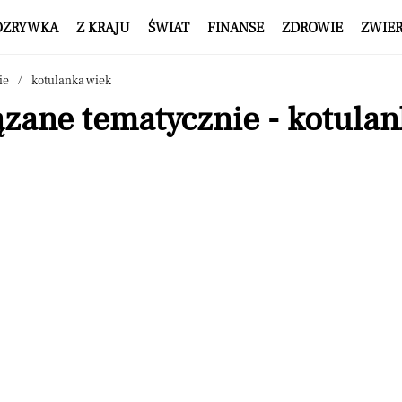
OZRYWKA
Z KRAJU
ŚWIAT
FINANSE
ZDROWIE
ZWIE
ie
kotulanka wiek
zane tematycznie - kotulan