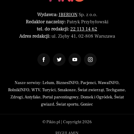
Wydawca:
IBERION
Sp. z o.o.
Redaktor naczelny:
Patryk Przybyłowski
tel. do redakcji:
22 113 14 62
Adres redakcji:
ul. Zięby 41, 02-808 Warszawa
Nasze serwisy:
Lelum
,
BiznesINFO
,
Pacjenci
,
WawaINFO
,
RolnikINFO
,
WTV
,
Turyści
,
Smakosze
,
Świat zwierząt
,
Techgame
,
Zdrogi
,
Antyfake
,
Portal parentingowy
,
Domek i Ogródek
,
Świat
gwiazd
,
Świat sportu
,
Goniec
© Pikio.pl | Copyright 2026
REGULAMIN