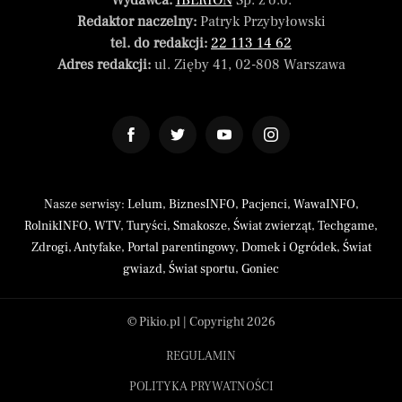
Wydawca:
IBERION
Sp. z o.o.
Redaktor naczelny:
Patryk Przybyłowski
tel. do redakcji:
22 113 14 62
Adres redakcji:
ul. Zięby 41, 02-808 Warszawa
Nasze serwisy:
Lelum
,
BiznesINFO
,
Pacjenci
,
WawaINFO
,
RolnikINFO
,
WTV
,
Turyści
,
Smakosze
,
Świat zwierząt
,
Techgame
,
Zdrogi
,
Antyfake
,
Portal parentingowy
,
Domek i Ogródek
,
Świat
gwiazd
,
Świat sportu
,
Goniec
© Pikio.pl | Copyright 2026
REGULAMIN
POLITYKA PRYWATNOŚCI