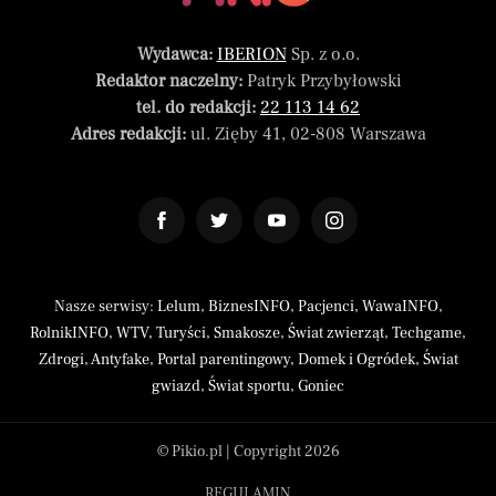
Wydawca:
IBERION
Sp. z o.o.
Redaktor naczelny:
Patryk Przybyłowski
tel. do redakcji:
22 113 14 62
Adres redakcji:
ul. Zięby 41, 02-808 Warszawa
Nasze serwisy:
Lelum
,
BiznesINFO
,
Pacjenci
,
WawaINFO
,
RolnikINFO
,
WTV
,
Turyści
,
Smakosze
,
Świat zwierząt
,
Techgame
,
Zdrogi
,
Antyfake
,
Portal parentingowy
,
Domek i Ogródek
,
Świat
gwiazd
,
Świat sportu
,
Goniec
© Pikio.pl | Copyright 2026
REGULAMIN