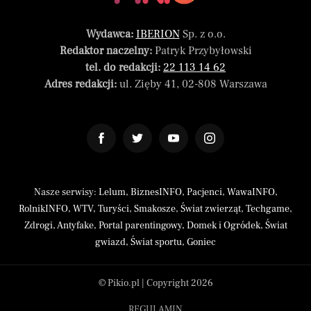
Wydawca:
IBERION
Sp. z o.o.
Redaktor naczelny:
Patryk Przybyłowski
tel. do redakcji:
22 113 14 62
Adres redakcji:
ul. Zięby 41, 02-808 Warszawa
Nasze serwisy:
Lelum
,
BiznesINFO
,
Pacjenci
,
WawaINFO
,
RolnikINFO
,
WTV
,
Turyści
,
Smakosze
,
Świat zwierząt
,
Techgame
,
Zdrogi
,
Antyfake
,
Portal parentingowy
,
Domek i Ogródek
,
Świat
gwiazd
,
Świat sportu
,
Goniec
© Pikio.pl | Copyright 2026
REGULAMIN