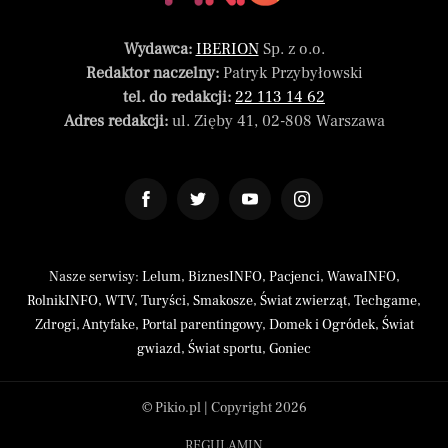
Wydawca:
IBERION
Sp. z o.o.
Redaktor naczelny:
Patryk Przybyłowski
tel. do redakcji:
22 113 14 62
Adres redakcji:
ul. Zięby 41, 02-808 Warszawa
Nasze serwisy:
Lelum
,
BiznesINFO
,
Pacjenci
,
WawaINFO
,
RolnikINFO
,
WTV
,
Turyści
,
Smakosze
,
Świat zwierząt
,
Techgame
,
Zdrogi
,
Antyfake
,
Portal parentingowy
,
Domek i Ogródek
,
Świat
gwiazd
,
Świat sportu
,
Goniec
© Pikio.pl | Copyright 2026
REGULAMIN