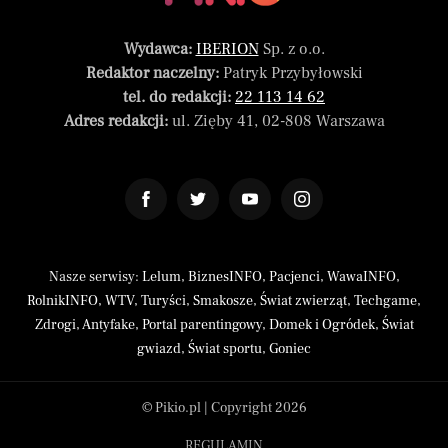
Wydawca:
IBERION
Sp. z o.o.
Redaktor naczelny:
Patryk Przybyłowski
tel. do redakcji:
22 113 14 62
Adres redakcji:
ul. Zięby 41, 02-808 Warszawa
Nasze serwisy:
Lelum
,
BiznesINFO
,
Pacjenci
,
WawaINFO
,
RolnikINFO
,
WTV
,
Turyści
,
Smakosze
,
Świat zwierząt
,
Techgame
,
Zdrogi
,
Antyfake
,
Portal parentingowy
,
Domek i Ogródek
,
Świat
gwiazd
,
Świat sportu
,
Goniec
© Pikio.pl | Copyright 2026
REGULAMIN