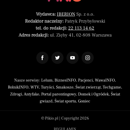
Wydawca:
IBERION
Sp. z o.o.
Redaktor naczelny:
Patryk Przybyłowski
tel. do redakcji:
22 113 14 62
Adres redakcji:
ul. Zięby 41, 02-808 Warszawa
Nasze serwisy:
Lelum
,
BiznesINFO
,
Pacjenci
,
WawaINFO
,
RolnikINFO
,
WTV
,
Turyści
,
Smakosze
,
Świat zwierząt
,
Techgame
,
Zdrogi
,
Antyfake
,
Portal parentingowy
,
Domek i Ogródek
,
Świat
gwiazd
,
Świat sportu
,
Goniec
© Pikio.pl | Copyright 2026
REGULAMIN