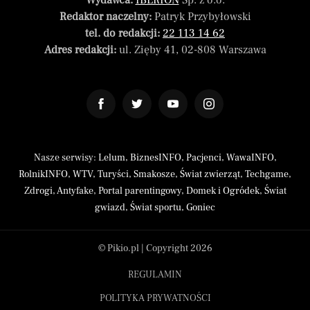
Wydawca:
IBERION
Sp. z o.o.
Redaktor naczelny:
Patryk Przybyłowski
tel. do redakcji:
22 113 14 62
Adres redakcji:
ul. Zięby 41, 02-808 Warszawa
Nasze serwisy:
Lelum
,
BiznesINFO
,
Pacjenci
,
WawaINFO
,
RolnikINFO
,
WTV
,
Turyści
,
Smakosze
,
Świat zwierząt
,
Techgame
,
Zdrogi
,
Antyfake
,
Portal parentingowy
,
Domek i Ogródek
,
Świat
gwiazd
,
Świat sportu
,
Goniec
© Pikio.pl | Copyright 2026
REGULAMIN
POLITYKA PRYWATNOŚCI