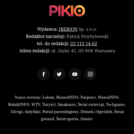
Wydawca:
IBERION
Sp. z o.o.
Redaktor naczelny:
Patryk Przybyłowski
tel. do redakcji:
22 113 14 62
Adres redakcji:
ul. Zięby 41, 02-808 Warszawa
Nasze serwisy:
Lelum
,
BiznesINFO
,
Pacjenci
,
WawaINFO
,
RolnikINFO
,
WTV
,
Turyści
,
Smakosze
,
Świat zwierząt
,
Techgame
,
Zdrogi
,
Antyfake
,
Portal parentingowy
,
Domek i Ogródek
,
Świat
gwiazd
,
Świat sportu
,
Goniec