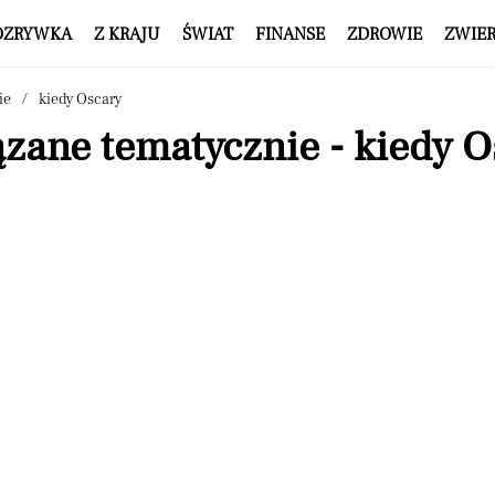
OZRYWKA
Z KRAJU
ŚWIAT
FINANSE
ZDROWIE
ZWIE
ie
kiedy Oscary
zane tematycznie - kiedy O