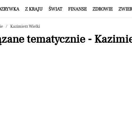
OZRYWKA
Z KRAJU
ŚWIAT
FINANSE
ZDROWIE
ZWIE
ie
Kazimierz Wielki
zane tematycznie - Kazimie