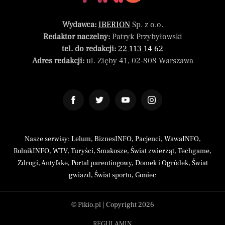
Wydawca:
IBERION
Sp. z o.o.
Redaktor naczelny:
Patryk Przybyłowski
tel. do redakcji:
22 113 14 62
Adres redakcji:
ul. Zięby 41, 02-808 Warszawa
Nasze serwisy:
Lelum
,
BiznesINFO
,
Pacjenci
,
WawaINFO
,
RolnikINFO
,
WTV
,
Turyści
,
Smakosze
,
Świat zwierząt
,
Techgame
,
Zdrogi
,
Antyfake
,
Portal parentingowy
,
Domek i Ogródek
,
Świat
gwiazd
,
Świat sportu
,
Goniec
© Pikio.pl | Copyright 2026
REGULAMIN