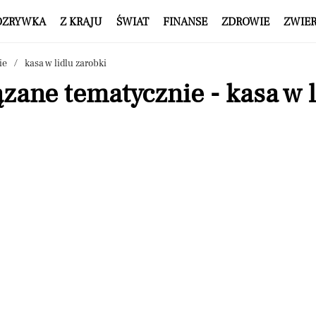
OZRYWKA
Z KRAJU
ŚWIAT
FINANSE
ZDROWIE
ZWIE
ie
kasa w lidlu zarobki
zane tematycznie - kasa w l