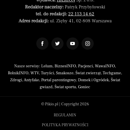
Wydawca:
IBERION
Sp. z o.o.
Redaktor naczelny:
Patryk Przybyłowski
tel. do redakcji:
22 113 14 62
Adres redakcji:
ul. Zięby 41, 02-808 Warszawa
Nasze serwisy:
Lelum
,
BiznesINFO
,
Pacjenci
,
WawaINFO
,
RolnikINFO
,
WTV
,
Turyści
,
Smakosze
,
Świat zwierząt
,
Techgame
,
Zdrogi
,
Antyfake
,
Portal parentingowy
,
Domek i Ogródek
,
Świat
gwiazd
,
Świat sportu
,
Goniec
© Pikio.pl | Copyright 2026
REGULAMIN
POLITYKA PRYWATNOŚCI