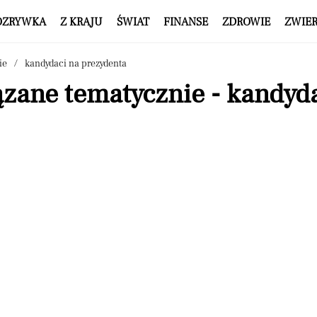
OZRYWKA
Z KRAJU
ŚWIAT
FINANSE
ZDROWIE
ZWIE
ie
kandydaci na prezydenta
zane tematycznie - kandyd