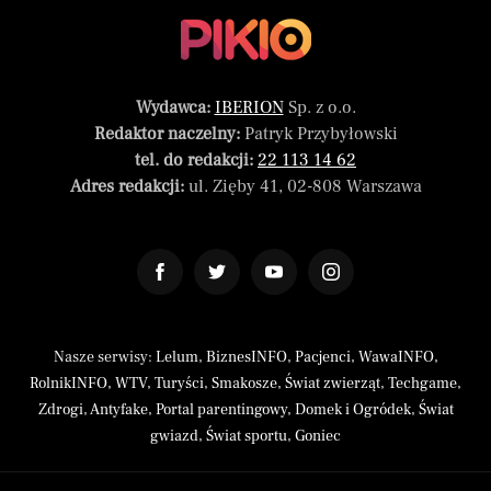
Wydawca:
IBERION
Sp. z o.o.
Redaktor naczelny:
Patryk Przybyłowski
tel. do redakcji:
22 113 14 62
Adres redakcji:
ul. Zięby 41, 02-808 Warszawa
Nasze serwisy:
Lelum
,
BiznesINFO
,
Pacjenci
,
WawaINFO
,
RolnikINFO
,
WTV
,
Turyści
,
Smakosze
,
Świat zwierząt
,
Techgame
,
Zdrogi
,
Antyfake
,
Portal parentingowy
,
Domek i Ogródek
,
Świat
gwiazd
,
Świat sportu
,
Goniec