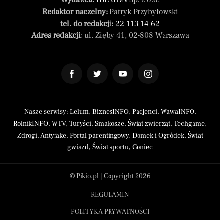
Wydawca:
IBERION
Sp. z o.o.
Redaktor naczelny:
Patryk Przybyłowski
tel. do redakcji:
22 113 14 62
Adres redakcji:
ul. Zięby 41, 02-808 Warszawa
Nasze serwisy:
Lelum
,
BiznesINFO
,
Pacjenci
,
WawaINFO
,
RolnikINFO
,
WTV
,
Turyści
,
Smakosze
,
Świat zwierząt
,
Techgame
,
Zdrogi
,
Antyfake
,
Portal parentingowy
,
Domek i Ogródek
,
Świat
gwiazd
,
Świat sportu
,
Goniec
© Pikio.pl | Copyright 2026
REGULAMIN
POLITYKA PRYWATNOŚCI