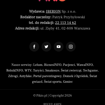
Wydawca:
IBERION
Sp. z o.o.
Redaktor naczelny:
Patryk Przybyłowski
tel. do redakcji:
22 113 14 62
Adres redakcji:
ul. Zięby 41, 02-808 Warszawa
Nasze serwisy:
Lelum
,
BiznesINFO
,
Pacjenci
,
WawaINFO
,
RolnikINFO
,
WTV
,
Turyści
,
Smakosze
,
Świat zwierząt
,
Techgame
,
Zdrogi
,
Antyfake
,
Portal parentingowy
,
Domek i Ogródek
,
Świat
gwiazd
,
Świat sportu
,
Goniec
© Pikio.pl | Copyright 2026
REGULAMIN