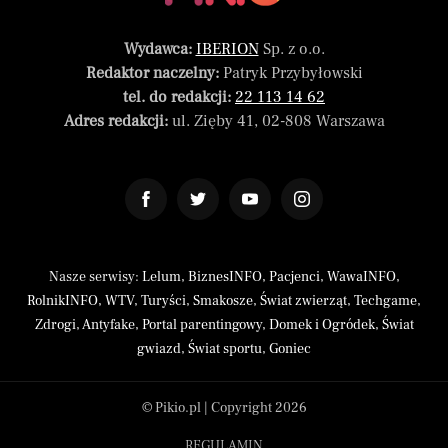
Wydawca:
IBERION
Sp. z o.o.
Redaktor naczelny:
Patryk Przybyłowski
tel. do redakcji:
22 113 14 62
Adres redakcji:
ul. Zięby 41, 02-808 Warszawa
Nasze serwisy:
Lelum
,
BiznesINFO
,
Pacjenci
,
WawaINFO
,
RolnikINFO
,
WTV
,
Turyści
,
Smakosze
,
Świat zwierząt
,
Techgame
,
Zdrogi
,
Antyfake
,
Portal parentingowy
,
Domek i Ogródek
,
Świat
gwiazd
,
Świat sportu
,
Goniec
© Pikio.pl | Copyright 2026
REGULAMIN