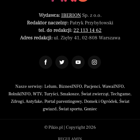
Wydawca:
IBERION
Sp. z o.o.
Redaktor naczelny:
Patryk Przybyłowski
tel. do redakcji:
22 113 14 62
Adres redakcji:
ul. Zięby 41, 02-808 Warszawa
Nasze serwisy:
Lelum
,
BiznesINFO
,
Pacjenci
,
WawaINFO
,
RolnikINFO
,
WTV
,
Turyści
,
Smakosze
,
Świat zwierząt
,
Techgame
,
Zdrogi
,
Antyfake
,
Portal parentingowy
,
Domek i Ogródek
,
Świat
gwiazd
,
Świat sportu
,
Goniec
© Pikio.pl | Copyright 2026
REGULAMIN