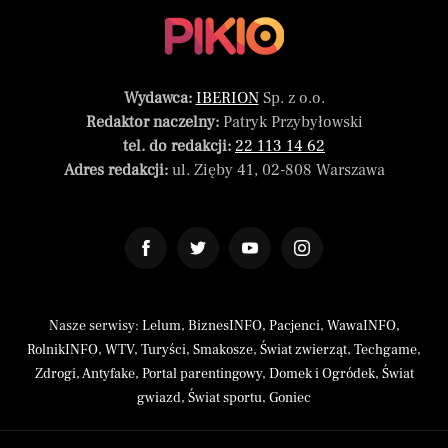
Wydawca:
IBERION
Sp. z o.o.
Redaktor naczelny:
Patryk Przybyłowski
tel. do redakcji:
22 113 14 62
Adres redakcji:
ul. Zięby 41, 02-808 Warszawa
Nasze serwisy:
Lelum
,
BiznesINFO
,
Pacjenci
,
WawaINFO
,
RolnikINFO
,
WTV
,
Turyści
,
Smakosze
,
Świat zwierząt
,
Techgame
,
Zdrogi
,
Antyfake
,
Portal parentingowy
,
Domek i Ogródek
,
Świat
gwiazd
,
Świat sportu
,
Goniec