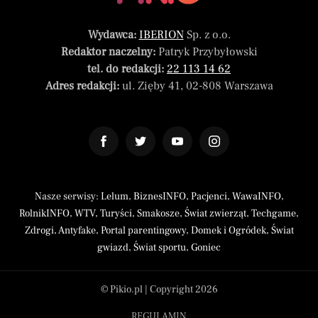
Wydawca:
IBERION
Sp. z o.o.
Redaktor naczelny:
Patryk Przybyłowski
tel. do redakcji:
22 113 14 62
Adres redakcji:
ul. Zięby 41, 02-808 Warszawa
Nasze serwisy:
Lelum
,
BiznesINFO
,
Pacjenci
,
WawaINFO
,
RolnikINFO
,
WTV
,
Turyści
,
Smakosze
,
Świat zwierząt
,
Techgame
,
Zdrogi
,
Antyfake
,
Portal parentingowy
,
Domek i Ogródek
,
Świat
gwiazd
,
Świat sportu
,
Goniec
© Pikio.pl | Copyright 2026
REGULAMIN