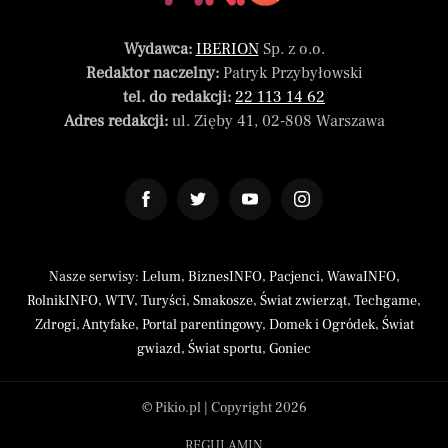
Wydawca:
IBERION
Sp. z o.o.
Redaktor naczelny:
Patryk Przybyłowski
tel. do redakcji:
22 113 14 62
Adres redakcji:
ul. Zięby 41, 02-808 Warszawa
Nasze serwisy:
Lelum
,
BiznesINFO
,
Pacjenci
,
WawaINFO
,
RolnikINFO
,
WTV
,
Turyści
,
Smakosze
,
Świat zwierząt
,
Techgame
,
Zdrogi
,
Antyfake
,
Portal parentingowy
,
Domek i Ogródek
,
Świat
gwiazd
,
Świat sportu
,
Goniec
© Pikio.pl | Copyright 2026
REGULAMIN