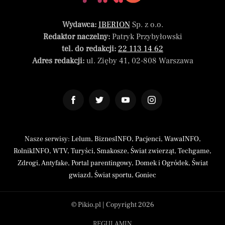
Wydawca:
IBERION
Sp. z o.o.
Redaktor naczelny:
Patryk Przybyłowski
tel. do redakcji:
22 113 14 62
Adres redakcji:
ul. Zięby 41, 02-808 Warszawa
Nasze serwisy:
Lelum
,
BiznesINFO
,
Pacjenci
,
WawaINFO
,
RolnikINFO
,
WTV
,
Turyści
,
Smakosze
,
Świat zwierząt
,
Techgame
,
Zdrogi
,
Antyfake
,
Portal parentingowy
,
Domek i Ogródek
,
Świat
gwiazd
,
Świat sportu
,
Goniec
© Pikio.pl | Copyright 2026
REGULAMIN