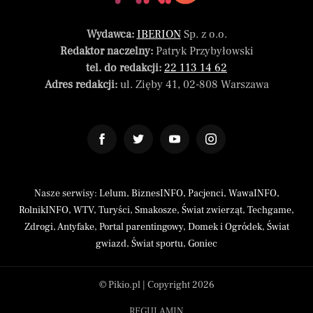
Wydawca:
IBERION
Sp. z o.o.
Redaktor naczelny:
Patryk Przybyłowski
tel. do redakcji:
22 113 14 62
Adres redakcji:
ul. Zięby 41, 02-808 Warszawa
Nasze serwisy:
Lelum
,
BiznesINFO
,
Pacjenci
,
WawaINFO
,
RolnikINFO
,
WTV
,
Turyści
,
Smakosze
,
Świat zwierząt
,
Techgame
,
Zdrogi
,
Antyfake
,
Portal parentingowy
,
Domek i Ogródek
,
Świat
gwiazd
,
Świat sportu
,
Goniec
© Pikio.pl | Copyright 2026
REGULAMIN