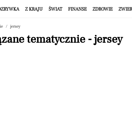
OZRYWKA
Z KRAJU
ŚWIAT
FINANSE
ZDROWIE
ZWIE
ie
jersey
zane tematycznie - jersey