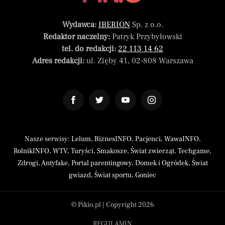
Wydawca:
IBERION
Sp. z o.o.
Redaktor naczelny:
Patryk Przybyłowski
tel. do redakcji:
22 113 14 62
Adres redakcji:
ul. Zięby 41, 02-808 Warszawa
Nasze serwisy:
Lelum
,
BiznesINFO
,
Pacjenci
,
WawaINFO
,
RolnikINFO
,
WTV
,
Turyści
,
Smakosze
,
Świat zwierząt
,
Techgame
,
Zdrogi
,
Antyfake
,
Portal parentingowy
,
Domek i Ogródek
,
Świat
gwiazd
,
Świat sportu
,
Goniec
© Pikio.pl | Copyright 2026
REGULAMIN