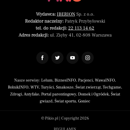
Wydawca:
IBERION
Sp. z o.o.
Redaktor naczelny:
Patryk Przybyłowski
tel. do redakcji:
22 113 14 62
Adres redakcji:
ul. Zięby 41, 02-808 Warszawa
Nasze serwisy:
Lelum
,
BiznesINFO
,
Pacjenci
,
WawaINFO
,
RolnikINFO
,
WTV
,
Turyści
,
Smakosze
,
Świat zwierząt
,
Techgame
,
Zdrogi
,
Antyfake
,
Portal parentingowy
,
Domek i Ogródek
,
Świat
gwiazd
,
Świat sportu
,
Goniec
© Pikio.pl | Copyright 2026
REGULAMIN