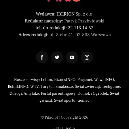
Wydawca:
IBERION
Sp. z o.o.
Redaktor naczelny:
Patryk Przybyłowski
tel. do redakcji:
22 113 14 62
Adres redakcji:
ul. Zięby 41, 02-808 Warszawa
Nasze serwisy:
Lelum
,
BiznesINFO
,
Pacjenci
,
WawaINFO
,
RolnikINFO
,
WTV
,
Turyści
,
Smakosze
,
Świat zwierząt
,
Techgame
,
Zdrogi
,
Antyfake
,
Portal parentingowy
,
Domek i Ogródek
,
Świat
gwiazd
,
Świat sportu
,
Goniec
© Pikio.pl | Copyright 2026
REGULAMIN