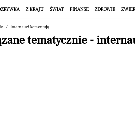
OZRYWKA
Z KRAJU
ŚWIAT
FINANSE
ZDROWIE
ZWIE
ie
internauci komentują
zane tematycznie - intern