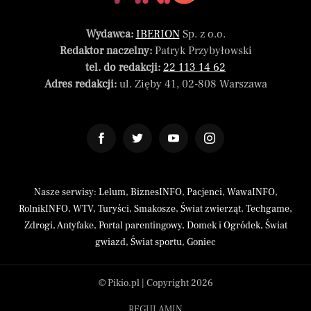
Wydawca:
IBERION
Sp. z o.o.
Redaktor naczelny:
Patryk Przybyłowski
tel. do redakcji:
22 113 14 62
Adres redakcji:
ul. Zięby 41, 02-808 Warszawa
Nasze serwisy:
Lelum
,
BiznesINFO
,
Pacjenci
,
WawaINFO
,
RolnikINFO
,
WTV
,
Turyści
,
Smakosze
,
Świat zwierząt
,
Techgame
,
Zdrogi
,
Antyfake
,
Portal parentingowy
,
Domek i Ogródek
,
Świat
gwiazd
,
Świat sportu
,
Goniec
© Pikio.pl | Copyright 2026
REGULAMIN