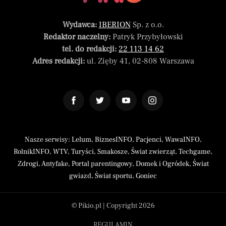
Wydawca:
IBERION
Sp. z o.o.
Redaktor naczelny:
Patryk Przybyłowski
tel. do redakcji:
22 113 14 62
Adres redakcji:
ul. Zięby 41, 02-808 Warszawa
Nasze serwisy:
Lelum
,
BiznesINFO
,
Pacjenci
,
WawaINFO
,
RolnikINFO
,
WTV
,
Turyści
,
Smakosze
,
Świat zwierząt
,
Techgame
,
Zdrogi
,
Antyfake
,
Portal parentingowy
,
Domek i Ogródek
,
Świat
gwiazd
,
Świat sportu
,
Goniec
© Pikio.pl | Copyright 2026
REGULAMIN