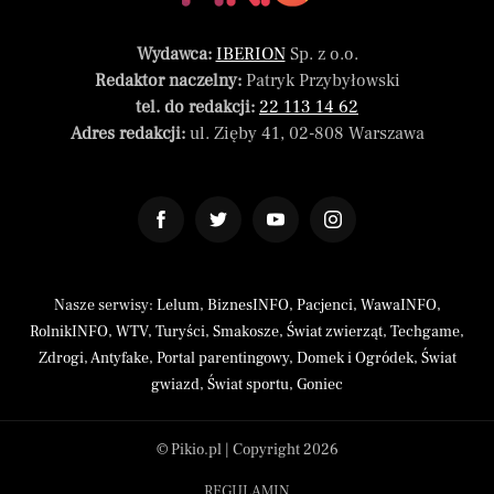
Wydawca:
IBERION
Sp. z o.o.
Redaktor naczelny:
Patryk Przybyłowski
tel. do redakcji:
22 113 14 62
Adres redakcji:
ul. Zięby 41, 02-808 Warszawa
Nasze serwisy:
Lelum
,
BiznesINFO
,
Pacjenci
,
WawaINFO
,
RolnikINFO
,
WTV
,
Turyści
,
Smakosze
,
Świat zwierząt
,
Techgame
,
Zdrogi
,
Antyfake
,
Portal parentingowy
,
Domek i Ogródek
,
Świat
gwiazd
,
Świat sportu
,
Goniec
© Pikio.pl | Copyright 2026
REGULAMIN