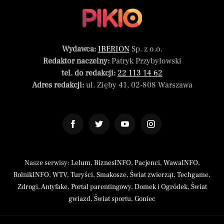
Wydawca:
IBERION
Sp. z o.o.
Redaktor naczelny:
Patryk Przybyłowski
tel. do redakcji:
22 113 14 62
Adres redakcji:
ul. Zięby 41, 02-808 Warszawa
Nasze serwisy:
Lelum
,
BiznesINFO
,
Pacjenci
,
WawaINFO
,
RolnikINFO
,
WTV
,
Turyści
,
Smakosze
,
Świat zwierząt
,
Techgame
,
Zdrogi
,
Antyfake
,
Portal parentingowy
,
Domek i Ogródek
,
Świat
gwiazd
,
Świat sportu
,
Goniec