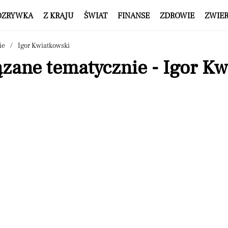
OZRYWKA
Z KRAJU
ŚWIAT
FINANSE
ZDROWIE
ZWIE
ie
Igor Kwiatkowski
zane tematycznie - Igor K